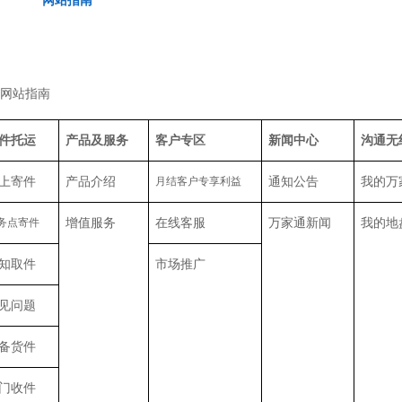
网站指南
网站指南
件托运
产品及服务
客户专区
新闻中心
沟通无
上寄件
产品介绍
月结客户专享利益
通知公告
我的万
务点寄件
增值服务
在线客服
万家通新闻
我的地
知取件
市场推广
见问题
备货件
门收件