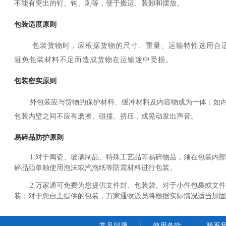
不能有突出的钉、钩、刺等，便于搬运、装卸和摆放。
包装适度原则
包装货物时，应根据货物的尺寸、重量、运输特性选用合
避免包装材料不足而造成货物在运输途中受损。
包装密实原则
外包装应与货物的保护材料、缓冲材料及内容物成为一体；如
包装内壁之间不应有磨擦、碰撞、挤压，或晃动发出声音。
易碎品防护原则
1.
对于陶瓷、玻璃制品、特殊工艺品等易碎物品，须在包装内
碎品须单独使用泡沫或汽泡纸等防震材料进行包装。
2.
万家通可免费为您提供文件封、包装袋。对于小件包裹或文
装；对于您自主提供的包装，万家通收派员将根据实际情况适当加固
常见问题
使用条款
联系