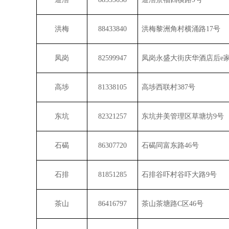
洪梅
88433840
洪梅黎洲角村横涌路
17
号
凤岗
82599947
凤岗永盛大街庆华酒店后
e
高埗
81338105
高埗西联村
387
号
东坑
82321257
东坑井美管理区草塘坊
9
号
石碣
86307720
石碣同富东路
46
号
石排
81851285
石排谷吓村谷吓大路
9
号
茶山
86416797
茶山茶塘路
C
区
46
号