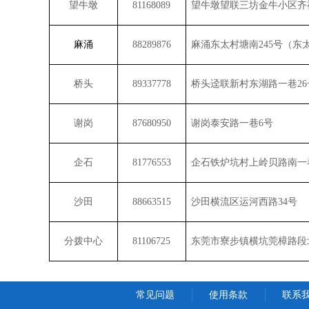
望牛墩
81168089
望牛墩望联三坊金牛小区齐
麻涌
88289876
麻涌东太村塘南
245
号（东
桥头
89337778
桥头迳联新村东湖路一巷
26
谢岗
87680950
谢岗泰安路一巷
6
号
企石
81776553
企石铁炉坑村上岭贝路南一
沙田
88663515
沙田横流区运河西路
34
号
分拨中心
81106725
东莞市寮步镇横坑莞樟路段
常见问题
使用条款
联系