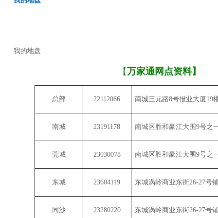
我的地盘
我的地盘
【
万家通网点资料】
总部
22112066
南城三元路
8
号报业大厦
19
南城
23191178
南城区胜和豪江大围
9
号之
莞城
23030078
南城区胜和豪江大围
9
号之
东城
23604119
东城涡岭商业东街
26-27
号
同沙
23280220
东城涡岭商业东街
26-27
号