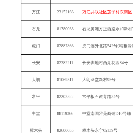
万江
23152166
万江共联社区莲子村东南区
石龙
81380038
石龙黄洲方正西路永和新村
虎门
82887866
虎门连升北路
542
号
(
精雅装
长安
82382211
长安圳地村西湖花园
84
号
大朗
81069311
大朗圣堂新村
95
号
常平
82202522
常平板石教育路
34
号
中堂
88119366
中堂南国雅苑商铺
D10
号铺
樟木头
82600055
樟木头永宁街
139
号