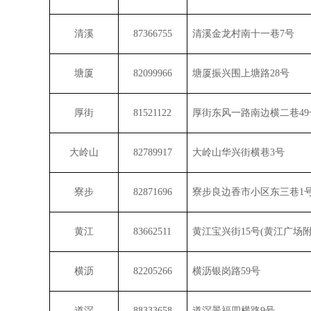
清溪
87366755
清溪金龙村南十一巷
7
号
塘厦
82099966
塘厦振兴围上塘路
28
号
厚街
81521122
厚街东风一路南边横二巷
49
大岭山
82789917
大岭山华兴街横巷
3
号
寮步
82871696
寮步良边香市小区东三巷
1
黄江
83662511
黄江宝兴街
15
号
(
黄江广场
横沥
82205266
横沥银岗路
59
号
道滘
88333658
道滘景福四横路
9
号