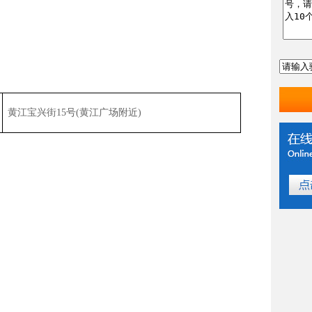
黄江宝兴街
15
号
(
黄江广场附近
)