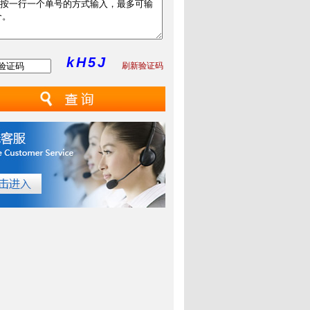
kH5J
刷新验证码